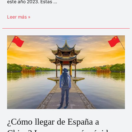
este año 2023. Estas …
Toda
Leer más »
la
información
sobre
las
festividades
Chinas
en
2023
¿Cómo llegar de España a