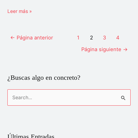
¿Qué
Leer más »
países
no
Navegación
necesitan
←
Página anterior
1
2
3
4
de
visa
Página siguiente
→
entradas
para
ir
a
¿Buscas algo en concreto?
China?
B
u
s
c
a
Últimas Entradas