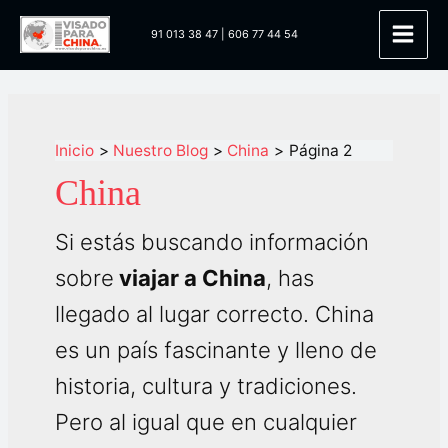
Ir
91 013 38 47
|
606 77 44 54
al
Main
contenido
Men
Inicio
Nuestro Blog
China
Página 2
China
Si estás buscando información
sobre
viajar a China
, has
llegado al lugar correcto. China
es un país fascinante y lleno de
historia, cultura y tradiciones.
Pero al igual que en cualquier