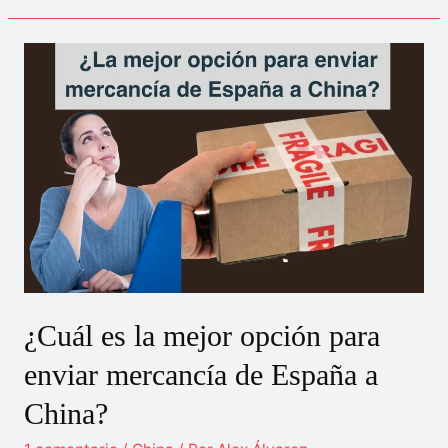
reparte
en
España
los
envíos
de
China
Post?
¿Cuál es la mejor opción para
enviar mercancía de España a
China?