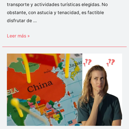
transporte y actividades turísticas elegidas. No
obstante, con astucia y tenacidad, es factible
disfrutar de …
¿Cómo
Leer más »
viajar
a
China
con
poco
dinero?
Guía
2023