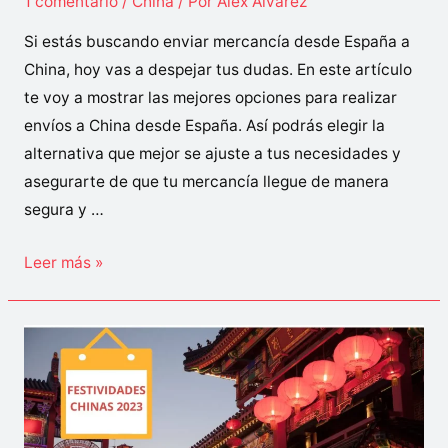
1 comentario
/
China
/ Por
Alex Álvarez
Si estás buscando enviar mercancía desde España a
China, hoy vas a despejar tus dudas. En este artículo
te voy a mostrar las mejores opciones para realizar
envíos a China desde España. Así podrás elegir la
alternativa que mejor se ajuste a tus necesidades y
asegurarte de que tu mercancía llegue de manera
segura y …
¿Cuál
Leer más »
es
la
mejor
opción
para
enviar