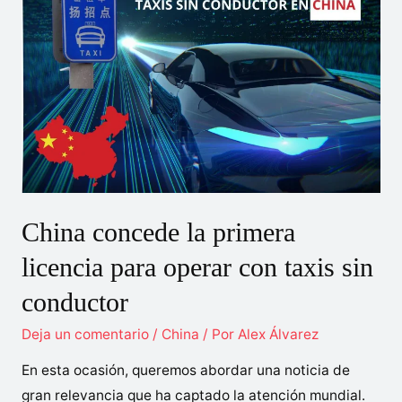
de
la
comida
China
China concede la primera
licencia para operar con taxis sin
conductor
Deja un comentario
/
China
/ Por
Alex Álvarez
En esta ocasión, queremos abordar una noticia de
gran relevancia que ha captado la atención mundial.