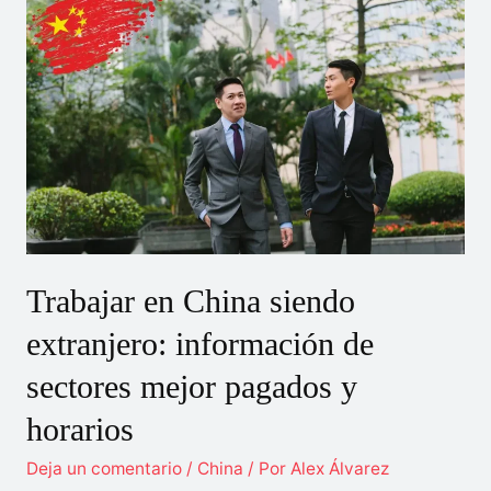
a
vivir
a
China
y
cómo
obtener
el
visado?
Trabajar en China siendo
extranjero: información de
sectores mejor pagados y
horarios
Deja un comentario
/
China
/ Por
Alex Álvarez