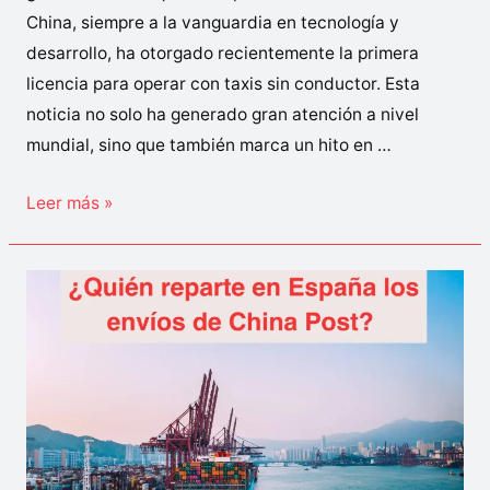
China, siempre a la vanguardia en tecnología y
desarrollo, ha otorgado recientemente la primera
licencia para operar con taxis sin conductor. Esta
noticia no solo ha generado gran atención a nivel
mundial, sino que también marca un hito en …
China
Leer más »
concede
la
primera
licencia
para
operar
con
taxis
sin