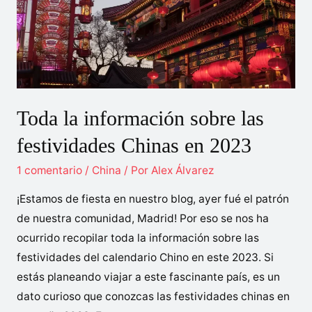
mercancía
de
España
a
China?
Toda la información sobre las
festividades Chinas en 2023
1 comentario
/
China
/ Por
Alex Álvarez
¡Estamos de fiesta en nuestro blog, ayer fué el patrón
de nuestra comunidad, Madrid! Por eso se nos ha
ocurrido recopilar toda la información sobre las
festividades del calendario Chino en este 2023. Si
estás planeando viajar a este fascinante país, es un
dato curioso que conozcas las festividades chinas en