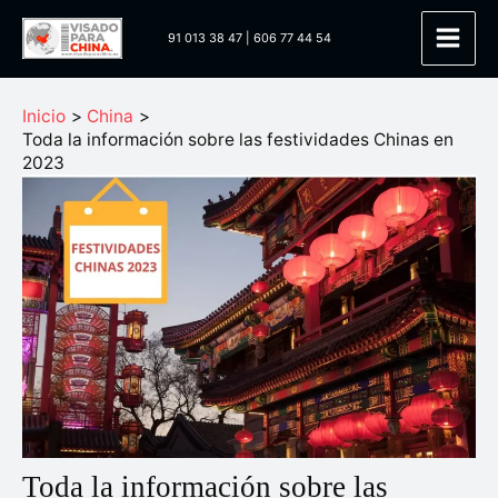
Ir
91 013 38 47
|
606 77 44 54
al
Main
contenido
Men
Inicio
China
Toda la información sobre las festividades Chinas en
2023
Toda la información sobre las