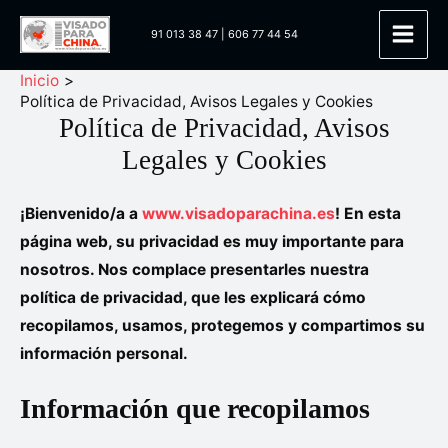
Ir
91 013 38 47
|
606 77 44 54
al
Main
contenido
Inicio
Men
Política de Privacidad, Avisos Legales y Cookies
Política de Privacidad, Avisos
Legales y Cookies
¡Bienvenido/a a
www.visadoparachina.es
! En esta
página web, su privacidad es muy importante para
nosotros. Nos complace presentarles nuestra
política de privacidad, que les explicará cómo
recopilamos, usamos, protegemos y compartimos su
información personal.
Información que recopilamos