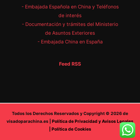
- Embajada Española en China y Teléfonos
de interés
- Documentación y trámites del Ministerio
de Asuntos Exteriores
-
Embajada China en España
Feed RSS
Todos los Derechos Reservados y Copyright © 2026 de
visadoparachina.es |
Política de Privacidad y Avisos Legales
| Política de Cookies