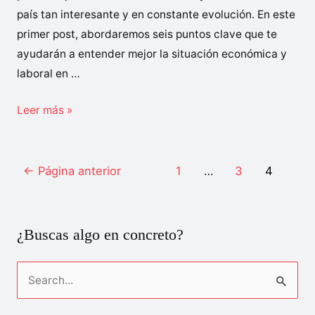
país tan interesante y en constante evolución. En este
primer post, abordaremos seis puntos clave que te
ayudarán a entender mejor la situación económica y
laboral en …
¿Cómo
Leer más »
es
la
Navegación
calidad
←
Página anterior
1
…
3
4
de
de
entradas
Vida
en
¿Buscas algo en concreto?
China
y
B
cómo
u
vive