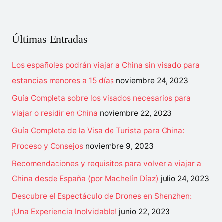
s
un
c
Chino
a
promedio
Últimas Entradas
r
en
p
2023?
Los españoles podrán viajar a China sin visado para
o
estancias menores a 15 días
noviembre 24, 2023
r
Guía Completa sobre los visados necesarios para
:
viajar o residir en China
noviembre 22, 2023
Guía Completa de la Visa de Turista para China:
Proceso y Consejos
noviembre 9, 2023
Recomendaciones y requisitos para volver a viajar a
China desde España (por Machelín Díaz)
julio 24, 2023
Descubre el Espectáculo de Drones en Shenzhen:
¡Una Experiencia Inolvidable!
junio 22, 2023