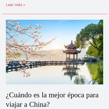
China
Leer más »
levanta
todas
las
restricciones
a
los
visados
a
extranjeros
y
abre
sus
puertas
¿Cuándo es la mejor época para
tras
viajar a China?
la