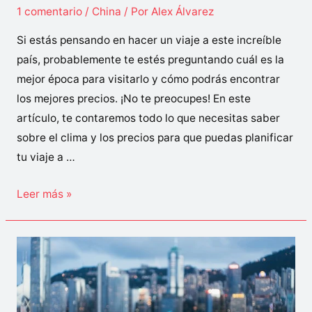
1 comentario
/
China
/ Por
Alex Álvarez
pandemia
Si estás pensando en hacer un viaje a este increíble
país, probablemente te estés preguntando cuál es la
mejor época para visitarlo y cómo podrás encontrar
los mejores precios. ¡No te preocupes! En este
artículo, te contaremos todo lo que necesitas saber
sobre el clima y los precios para que puedas planificar
tu viaje a …
¿Cuándo
Leer más »
es
la
mejor
época
para
viajar