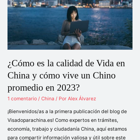
a
China?
¿Cómo es la calidad de Vida en
China y cómo vive un Chino
promedio en 2023?
1 comentario
/
China
/ Por
Alex Álvarez
¡Bienvenidos/as a la primera publicación del blog de
Visadoparachina.es! Como expertos en trámites,
economía, trabajo y ciudadanía China, aquí estamos
para compartir información valiosa y útil sobre este