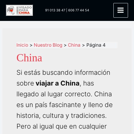
Ir
91 013 38 47
|
606 77 44 54
al
Main
contenido
Men
Inicio
Nuestro Blog
China
Página 4
China
Si estás buscando información
sobre
viajar a China
, has
llegado al lugar correcto. China
es un país fascinante y lleno de
historia, cultura y tradiciones.
Pero al igual que en cualquier