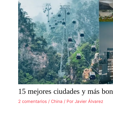
15 mejores ciudades y más bon
2 comentarios
/
China
/ Por
Javier Álvarez