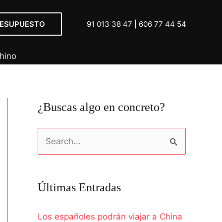
RESUPUESTO
91 013 38 47
|
606 77 44 54
hino
¿Buscas algo en concreto?
B
u
s
Últimas Entradas
c
a
Los españoles podrán viajar a China
r