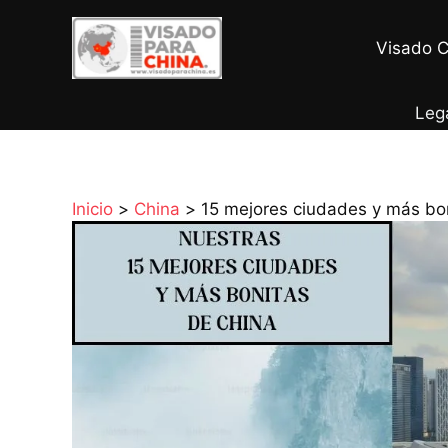
Ir
al
Visado C
contenido
Leg
Inicio
China
15 mejores ciudades y más bo